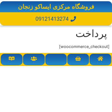
فروشگاه مرکزی ایساکو زنجان
09121413274
پرداخت
[woocommerce_checkout]